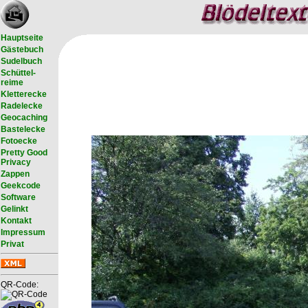
Hauptseite
Gästebuch
Sudelbuch
Schüttel-
reime
Kletterecke
Radelecke
Geocaching
Bastelecke
Fotoecke
Pretty Good
Privacy
Zappen
Geekcode
Software
Gelinkt
Kontakt
Impressum
Privat
QR-Code: