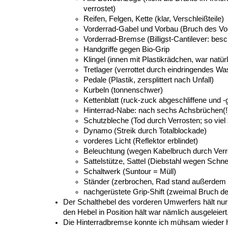
verrostet)
Reifen, Felgen, Kette (klar, Verschleißteile)
Vorderrad-Gabel und Vorbau (Bruch des Vor
Vorderrad-Bremse (Billigst-Cantilever: b
Handgriffe gegen Bio-Grip
Klingel (innen mit Plastikrädchen, war natür
Tretlager (verrottet durch eindringendes Wa
Pedale (Plastik, zersplittert nach Unfall)
Kurbeln (tonnenschwer)
Kettenblatt (ruck-zuck abgeschliffene und
Hinterrad-Nabe: nach sechs Achsbrüchen(!
Schutzbleche (Tod durch Verrosten; so vi
Dynamo (Streik durch Totalblockade)
vorderes Licht (Reflektor erblindet)
Beleuchtung (wegen Kabelbruch durch Verr
Sattelstütze, Sattel (Diebstahl wegen Schne
Schaltwerk (Suntour = Müll)
Ständer (zerbrochen, Rad stand außerdem 
nachgerüstete Grip-Shift (zweimal Bruch der
Der Schalthebel des vorderen Umwerfers hält nur n
den Hebel in Position hält war nämlich ausgeleiert
Die Hinterradbremse konnte ich mühsam wieder 