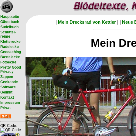
Hauptseite
|
Mein Drecksrad von Kettler
|
|
Neue 
Gästebuch
Sudelbuch
Schüttel-
reime
Mein Dre
Kletterecke
Radelecke
Geocaching
Bastelecke
Fotoecke
Pretty Good
Privacy
Zappen
Geekcode
Software
Gelinkt
Kontakt
Impressum
Privat
QR-Code: